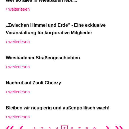
Wer so alles in Wiesbaden lebt....
weiterlesen
„Zwischen Himmel und Erde“ - Eine exklusive
Veranstaltung für korporative Mitglieder
weiterlesen
Wiesbadener Straßengeschichten
weiterlesen
Nachruf auf Zsolt Gheczy
weiterlesen
Bleiben wir neugierig und außenpolitisch wach!
weiterlesen
1
2
3
4
5
6
7
8
9