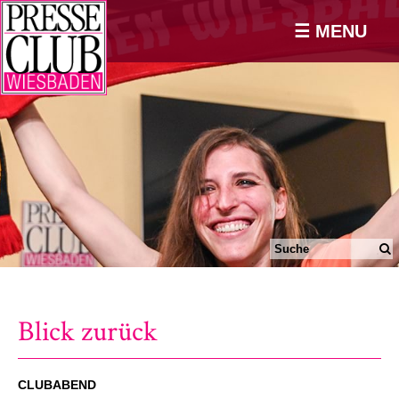
☰ MENU
Blick zurück
CLUBABEND