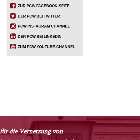
ZUR PCW FACEBOOK-SEITE
DER PCW BEI TWITTER
PCW INSTAGRAM CHANNEL
DER PCW BEI LINKEDIN
ZUM PCW YOUTUBE-CHANNEL
m für die Vernetzung von