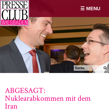
☰ MENU
ABGESAGT:
Nuklearabkommen mit dem
Iran