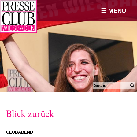
☰ MENU
Blick zurück
CLUBABEND