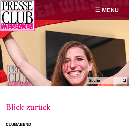
☰ MENU
Blick zurück
CLUBABEND