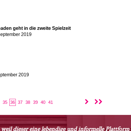
den geht in die zweite Spielzeit
 September 2019
September 2019
35
36
37
38
39
40
41
 weil dieser eine lebendige und informelle Plattfor