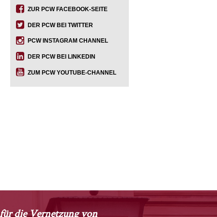
ZUR PCW FACEBOOK-SEITE
DER PCW BEI TWITTER
PCW INSTAGRAM CHANNEL
DER PCW BEI LINKEDIN
ZUM PCW YOUTUBE-CHANNEL
m für die Vernetzung von