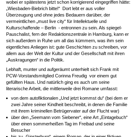
wobei er spätestens jetzt schon korrigierend eingegriffen hätte:
„Wiesbaden-Biebrich bitte!“ Dort lebt er aus voller
Überzeugung und ohne jedes Bedauern darüber, der
vermeintlichen „must live city“ für Intellektuelle und
Kulturschaffende – Berlin - entronnen zu sein. Als spiegel-
Pauschalist, fern der Redaktionszentrale in Hamburg, kann er
sich außerdem in Ruhe um all das kümmern, was ihm sein
eigentliches Anliegen ist: gute Geschichten zu schreiben, vor
allem aus der Welt der Kultur und der Gesellschaft mit ihren
„Auskragungen“ in die Politik.
Lebhaft, munter und aufgeräumt unterhielt sich Frank mit
PCW-Vorstandsmitglied Corinna Freudig vor einem gut
gefüllten Haus. Und natürlich ging es auch um seine
literarische Arbeit, die mittlerweile drei Romane umfasst:
von dem autofiktionalen „Und jetzt kommst du“ (bei dem er
zwei Jahre seiner Kindheit beschreibt, in denen die Familie
mit ihrem kriminellen Betrügervater auf der Flucht war)
über den „Seemann vom Siebener“, eine Art „Eintagebuch“
über einen sommerheißen Tag im Freibad und seine
Besucher
bis zu „Ginsterburg“, einem Roman, der in einer fiktiven